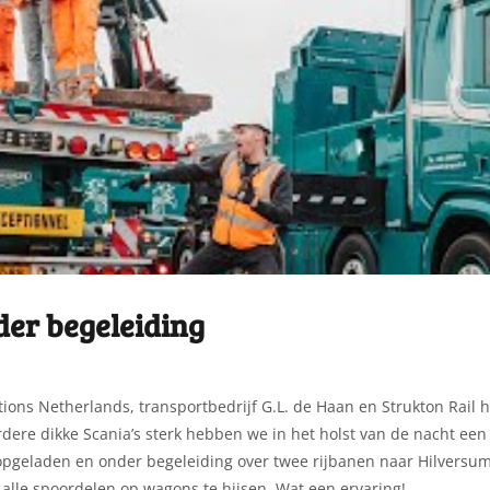
der begeleiding
ions Netherlands, transportbedrijf G.L. de Haan en Strukton Rail h
ere dikke Scania’s sterk hebben we in het holst van de nacht een
opgeladen en onder begeleiding over twee rijbanen naar Hilversu
alle spoordelen op wagons te hijsen. Wat een ervaring!