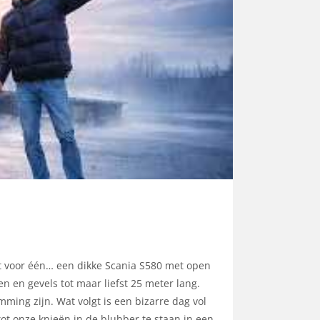
 voor één… een dikke Scania S580 met open
 en gevels tot maar liefst 25 meter lang.
ming zijn. Wat volgt is een bizarre dag vol
ot onze knieën in de blubber te staan in een