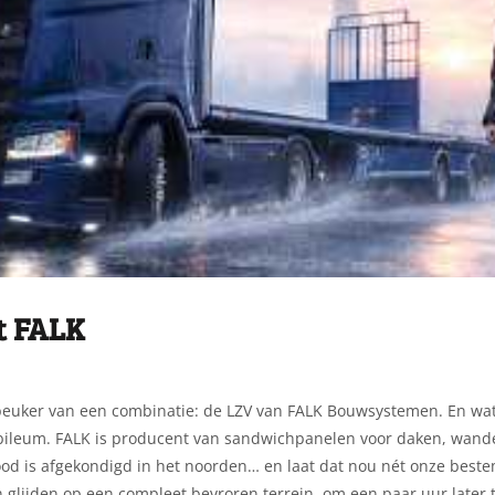
t FALK
euker van een combinatie: de LZV van FALK Bouwsystemen. En wat
jubileum. FALK is producent van sandwichpanelen voor daken, wanden
od is afgekondigd in het noorden… en laat dat nou nét onze bestem
 glijden op een compleet bevroren terrein, om een paar uur later t