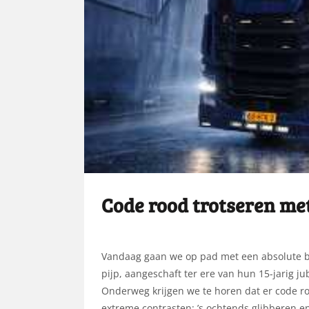
Code rood trotseren me
Vandaag gaan we op pad met een absolute b
pijp, aangeschaft ter ere van hun 15-jarig 
Onderweg krijgen we te horen dat er code ro
extreme contrasten: ’s ochtends glibberen en