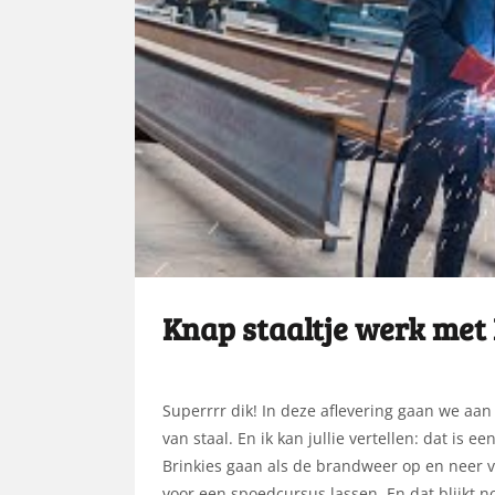
Knap staaltje werk met
​Superrrr dik! In deze aflevering gaan we a
van staal. En ik kan jullie vertellen: dat is
Brinkies gaan als de brandweer op en neer v
voor een spoedcursus lassen. En dat blijkt no