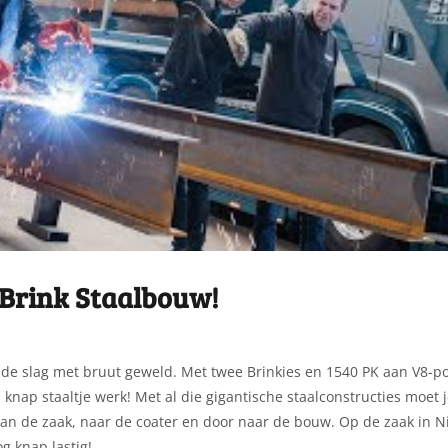
 Brink Staalbouw!
an de slag met bruut geweld. Met twee Brinkies en 1540 PK aan V8-p
 een knap staaltje werk! Met al die gigantische staalconstructies moe
an de zaak, naar de coater en door naar de bouw. Op de zaak in Ni
g knap lastig!